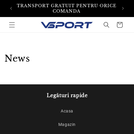
TRANSPORT GRATUIT PENTRU ORICE
SKIP
COMANDA
TO
CONTENT
Cart
News
Legături rapide
Acasa
Magazin